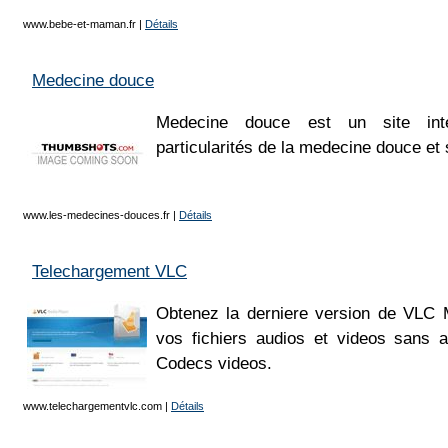
www.bebe-et-maman.fr
|
Détails
Medecine douce
Medecine douce est un site inte
particularités de la medecine douce et
www.les-medecines-douces.fr
|
Détails
Telechargement VLC
Obtenez la derniere version de VLC M
vos fichiers audios et videos sans a
Codecs videos.
www.telechargementvlc.com
|
Détails