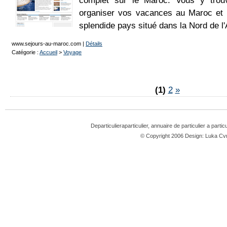
complet sur le Maroc. Vous y trou
organiser vos vacances au Maroc et p
splendide pays situé dans la Nord de l'
www.sejours-au-maroc.com
|
Détails
Catégorie :
Accueil
>
Voyage
(1)
2
»
Departiculieraparticulier, annuaire de particulier a partic
© Copyright 2006 Design: Luka 