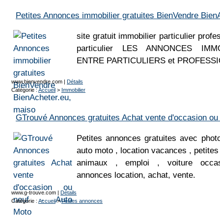
Petites Annonces immobilier gratuites BienVendre Bien
site gratuit immobilier particulier prof
particulier LES ANNONCES IMMO
ENTRE PARTICULIERS et PROFESS
www.bienvendre.com
|
Détails
Catégorie :
Accueil
>
Immobilier
GTrouvé Annonces gratuites Achat vente d'occasion ou 
Petites annonces gratuites avec phot
auto moto , location vacances , petite
animaux , emploi , voiture occas
annonces location, achat, vente.
www.g-trouve.com
|
Détails
Catégorie :
Accueil
>
Petites annonces