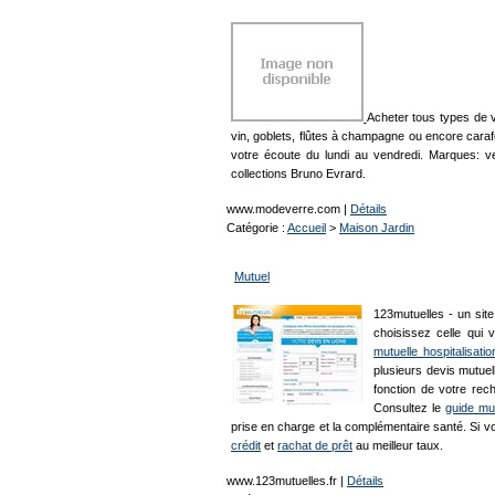
Acheter tous types de 
vin, goblets, flûtes à champagne ou encore carafe
votre écoute du lundi au vendredi. Marques: 
collections Bruno Evrard.
www.modeverre.com
|
Détails
Catégorie :
Accueil
>
Maison Jardin
Mutuel
123mutuelles - un sit
choisissez celle qui
mutuelle hospitalisatio
plusieurs devis mutuel
fonction de votre rec
Consultez le
guide mu
prise en charge et la complémentaire santé. Si v
crédit
et
rachat de prêt
au meilleur taux.
www.123mutuelles.fr
|
Détails