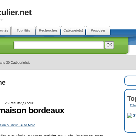
ulier.net
er
autés
Top Hits
Recherches
Catégorie(s)
Proposer
dans 30 Catégorie(s).
ne
To
26 Résultat(s) pour
GTro
 maison bordeaux
ion ou neuf - Auto Moto
uites avec photo : annonces gratuites auto moto , location vacances ,