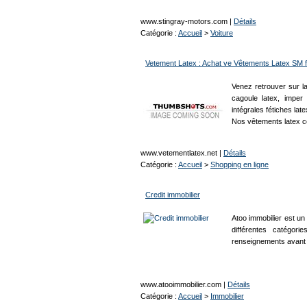
www.stingray-motors.com
|
Détails
Catégorie :
Accueil
>
Voiture
Vetement Latex : Achat ve Vêtements Latex SM f
Venez retrouver sur la
cagoule latex, imper
intégrales fétiches la
Nos vêtements latex c
www.vetementlatex.net
|
Détails
Catégorie :
Accueil
>
Shopping en ligne
Credit immobilier
Atoo immobilier est un
différentes catégori
renseignements avant 
www.atooimmobilier.com
|
Détails
Catégorie :
Accueil
>
Immobilier