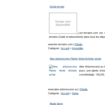
Achat terrain
Les-terrains.com est 
terrains à batir et lotissements dans tous les dé
www.les-terrains.com
|
Détails
Catégorie :
Accueil
>
Immobilier
Aloe arborescens Plante Vente Acheter achat
Aloe Arborescens.eu D
jours, une plante d’un
cosmétologie : l’ALOE
www.aloe-arborescens.eu
|
Détails
Catégorie :
Accueil
>
Sante
Mode Verre