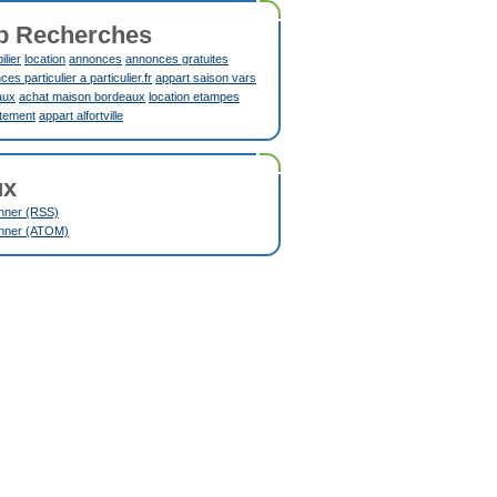
p Recherches
lier
location
annonces
annonces gratuites
es particulier a particulier.fr
appart saison vars
aux
achat maison bordeaux
location etampes
tement
appart alfortville
ux
nner (RSS)
nner (ATOM)