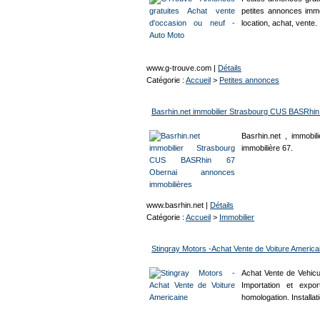
petites annonces immo
location, achat, vente.
www.g-trouve.com
|
Détails
Catégorie :
Accueil
>
Petites annonces
Basrhin.net immobilier Strasbourg CUS BASRhin
Basrhin.net , immobi
immobilière 67.
www.basrhin.net
|
Détails
Catégorie :
Accueil
>
Immobilier
Stingray Motors -Achat Vente de Voiture America
Achat Vente de Vehicu
Importation et exp
homologation. Installat