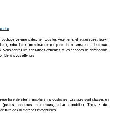
etiche
 boutique vetementlatex.net, tous les vêtements et accessoires latex :
 latex, robe latex, combinaison ou gants latex. Amateurs de tenues
tex, vous adorez les sensations extrêmes et les séances de dominations.
ombleront vos attentes.
 répertoire de sites immobiliers francophones. Les sites sont classés en
es (petites annonces, promoteurs, achat immobilier). Trouvez des
de faire des démarches immobilières.