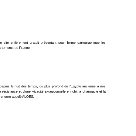
le site entièrement gratuit présentant sour forme cartographique les
partements de France.
epuis la nuit des temps, du plus profond de l’Egypte ancienne à nos
e résistance et d’une vivacité exceptionnelle enrichit la pharmacie et la
, encore appelé ALOES.