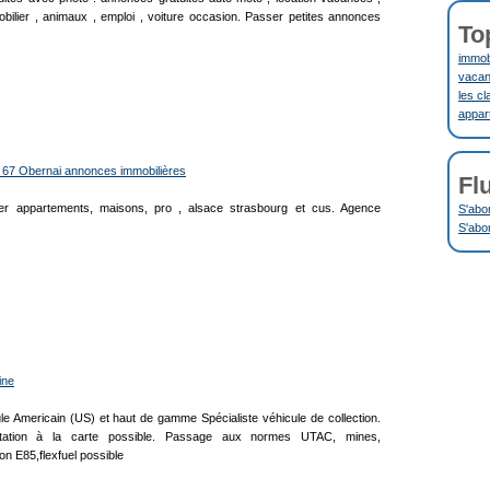
bilier , animaux , emploi , voiture occasion. Passer petites annonces
To
immobi
vacanc
les cl
appar
 67 Obernai annonces immobilières
Fl
lier appartements, maisons, pro , alsace strasbourg et cus. Agence
S'abo
S'abo
ine
le Americain (US) et haut de gamme Spécialiste véhicule de collection.
ortation à la carte possible. Passage aux normes UTAC, mines,
ion E85,flexfuel possible