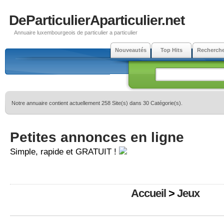
DeParticulierAparticulier.net
Annuaire luxembourgeois de particulier a particulier
Nouveautés
Top Hits
Recherch
Notre annuaire contient actuellement 258 Site(s) dans 30 Catégorie(s).
Petites annonces en ligne
Simple, rapide et GRATUIT !
Accueil
>
Jeux