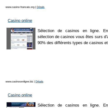
www.casino-francais.org
|
Détails
Casino online
Sélection de casinos en ligne. E
sélection de casinos vous êtes surs d'
90% des différents types de casinos et 
www.casinosenligne.biz
|
Détails
Casino online
Sélection de casinos en ligne. E