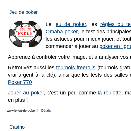
Jeu de poker
Le
jeu de poker
, les
règles du t
Omaha poker
, le test des principal
les astuces pour mieux jouer, et tout
commencer à jouer au
poker en lign
Apprenez à contrôler votre image, et à analyser vos 
Retrouvez aussi les
tournois freerolls
(tournois grat
vrai argent à la clé), ainsi que les tests des sall
Poker 770
Jouer au poker
, c'est un peu comme la
roulette
, ma
en plus !
www.le-jeu-de-poker.fr
|
Détails
Casino