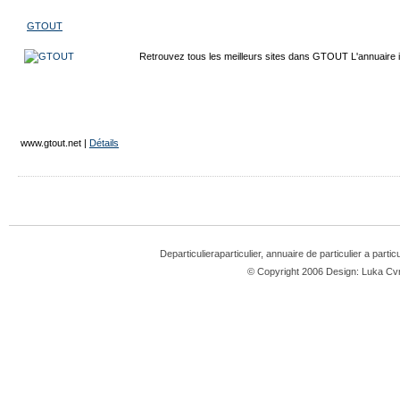
GTOUT
Retrouvez tous les meilleurs sites dans GTOUT L'annuaire i
www.gtout.net
|
Détails
Departiculieraparticulier, annuaire de particulier a partic
© Copyright 2006 Design: Luka 